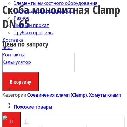
Элементы ёмкостного оборудования
Скоба монолитная Clamp
Соединительная арматура
Разное
DN 65
Листы и прокат
Трубы и профиль
Доставка
Цена по запросу
Блог
Контакты
Количество
Калькулятор
Скоба
монолитная
Clamp
В корзину
DN
65
Категории
Соединения кламп (Clamp)
,
Хомуты кламп
Похожие товары