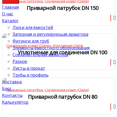
,
Приварные патрубки
Соединения кламп (Clamp)
Главная
Приварной патрубок DN 150
О нас
Каталог
Люки для ёмкостей
Запорная и регулирующая арматура
Фитинги для труб
,
Соединения кламп (Clamp)
Уплотнения Clamp
Элементы ёмкостного оборудования
Уплотнение для соединения DN 100
Соединительная арматура
Разное
Листы и прокат
Трубы и профиль
Доставка
Блог
,
Приварные патрубки
Соединения кламп (Clamp)
Контакты
Приварной патрубок DN 80
Калькулятор