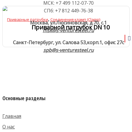
МСК: +7 499 112-07-70
СПб: +7 812 449-76-38
,
Приварные патрубки
Соединения кламп (Clamp)
Москва, ул.Люсиновская, д.70, с.1
Приварной патрубок DN 10
msk@s-venturesteel.ru
Санкт-Петербург, ул. Салова 53,
корп.1, офис 27с
spb@s-venturesteel.ru
Основные разделы
Главная
О нас