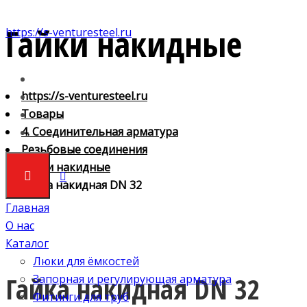
Гайки накидные
https://s-venturesteel.ru
https://s-venturesteel.ru
Товары
4. Соединительная арматура
Резьбовые соединения
Гайки накидные
Гайка накидная DN 32
Главная
О нас
Каталог
Люки для ёмкостей
Гайка накидная DN 32
Запорная и регулирующая арматура
Фитинги для труб