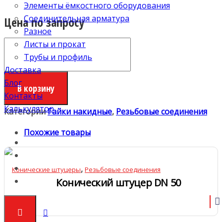
Элементы ёмкостного оборудования
Соединительная арматура
Цена по запросу
Разное
Количество
Листы и прокат
Гайка
Трубы и профиль
накидная
Доставка
DN
Блог
В корзину
32
Контакты
Калькулятор
Категории
Гайки накидные
,
Резьбовые соединения
Похожие товары
,
Конические штуцеры
Резьбовые соединения
Конический штуцер DN 50