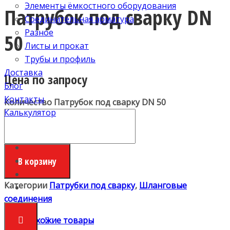
Элементы ёмкостного оборудования
Патрубок под сварку DN
Соединительная арматура
Разное
50
Листы и прокат
Трубы и профиль
Доставка
Цена по запросу
Блог
Контакты
Количество Патрубок под сварку DN 50
Калькулятор
В корзину
Категории
Патрубки под сварку
,
Шланговые
соединения
Похожие товары