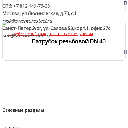
СПб: +7 812 449-76-38
Москва, ул.Люсиновская, д.70, с.1
msk@s-venturesteel.ru
Санкт-Петербург, ул. Салова 53,
корп.1, офис 27с
,
Патрубки резьбовые
Шланговые соединения
spb@s-venturesteel.ru
Патрубок резьбовой DN 40
Основные разделы
Главная