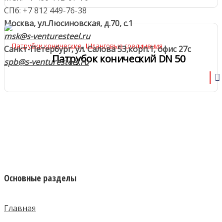
СПб: +7 812 449-76-38
Москва, ул.Люсиновская, д.70, с.1
msk@s-venturesteel.ru
,
Патрубки конические
Шланговые соединения
Санкт-Петербург, ул. Салова 53,
корп.1, офис 27с
Патрубок конический DN 50
spb@s-venturesteel.ru
Основные разделы
Главная