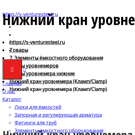
Нижний кран уровне
https://s-venturesteel.ru
https://s-venturesteel.ru
Товары
7. Элементы ёмкостного оборудования
Краны уровнемеров
Краны уровнемера нижние
Нижний кран уровнемера (Кламп/Clamp)
Главная
Нижний кран уровнемера (Кламп/Clamp)
О нас
Каталог
Люки для ёмкостей
Запорная и регулирующая арматура
Фитинги для труб
Нижний кран уровнемера
Элементы ёмкостного оборудования