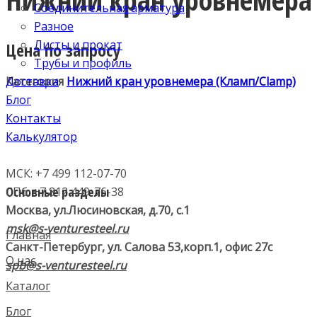
Соединительная арматура
Разное
Листы и прокат
Цена по запросу
Трубы и профиль
Доставка
Категория
Нижний кран уровнемера (Кламп/Clamp)
Блог
Контакты
Калькулятор
МСК: +7 499 112-07-70
Основные разделы
СПб: +7 812 449-76-38
Москва, ул.Люсиновская, д.70, с.1
msk@s-venturesteel.ru
Главная
Санкт-Петербург, ул. Салова 53,
корп.1, офис 27с
О нас
spb@s-venturesteel.ru
Каталог
Блог