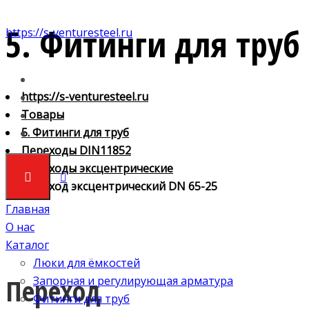
5. Фитинги для труб
https://s-venturesteel.ru
https://s-venturesteel.ru
Товары
5. Фитинги для труб
Переходы DIN11852
Переходы эксцентрические
Переход эксцентрический DN 65-25
Главная
О нас
Каталог
Люки для ёмкостей
Переход
Запорная и регулирующая арматура
Фитинги для труб