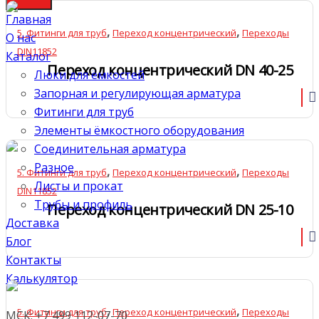
Главная
,
,
5. Фитинги для труб
Переход концентрический
Переходы
О нас
DIN11852
Каталог
Переход концентрический DN 40-25
Люки для ёмкостей
Запорная и регулирующая арматура
Фитинги для труб
Элементы ёмкостного оборудования
Соединительная арматура
Разное
,
,
5. Фитинги для труб
Переход концентрический
Переходы
Листы и прокат
DIN11852
Трубы и профиль
Переход концентрический DN 25-10
Доставка
Блог
Контакты
Калькулятор
,
,
5. Фитинги для труб
Переход концентрический
Переходы
МСК: +7 499 112-07-70