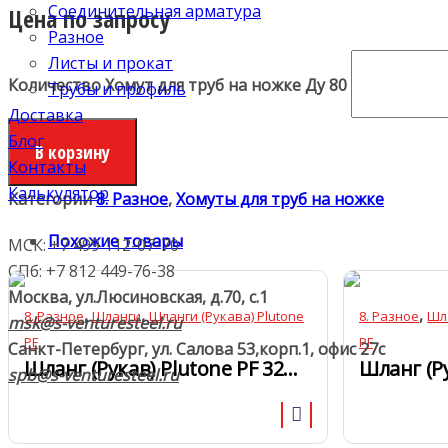
Соединительная арматура
Цена по запросу
Разное
Листы и прокат
Количество Хомут для труб на ножке Ду 80
Трубы и профиль
Доставка
Блог
В корзину
Контакты
Калькулятор
Категории
8. Разное
,
Хомуты для труб на ножке
Похожие товары
МСК: +7 499 112-07-70
СПб: +7 812 449-76-38
Москва, ул.Люсиновская, д.70, с.1
,
,
,
8. Разное
Шланги
Шланги (Рукава) Plutone
8. Разное
Шл
msk@s-venturesteel.ru
PF
PF
Санкт-Петербург, ул. Салова 53,
корп.1, офис 27с
Шланг (Рукав) Plutone PF 32мм
spb@s-venturesteel.ru