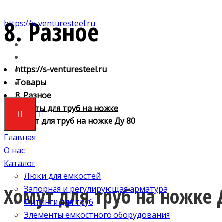
8. Разное
https://s-venturesteel.ru
https://s-venturesteel.ru
Товары
8. Разное
Хомуты для труб на ножке
Хомут для труб на ножке Ду 80
Главная
О нас
Каталог
Люки для ёмкостей
Хомут для труб на ножке 
Запорная и регулирующая арматура
Фитинги для труб
Элементы ёмкостного оборудования