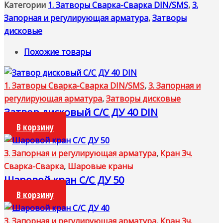
ДУ
Категории
1. Затворы Сварка-Сварка DIN/SMS
,
3.
100
Запорная и регулирующая арматура
,
Затворы
DIN
дисковые
Похожие товары
1. Затворы Сварка-Сварка DIN/SMS
,
3. Запорная и
регулирующая арматура
,
Затворы дисковые
Затвор дисковый С/С ДУ 40 DIN
В корзину
3. Запорная и регулирующая арматура
,
Кран 3ч.
Сварка-Сварка
,
Шаровые краны
Шаровой кран С/С ДУ 50
В корзину
3. Запорная и регулирующая арматура
,
Кран 3ч.