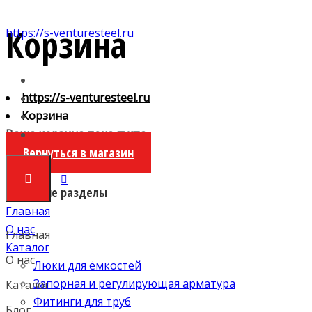
Корзина
https://s-venturesteel.ru
https://s-venturesteel.ru
Корзина
Ваша корзина пока пуста.
Вернуться в магазин
Основные разделы
Главная
О нас
Главная
Каталог
О нас
Люки для ёмкостей
Запорная и регулирующая арматура
Каталог
Фитинги для труб
Блог