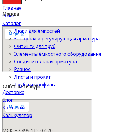
Главная
Москва
О нас
Каталог
Люки для ёмкостей
Запорная и регулирующая арматура
Фитинги для труб
Элементы ёмкостного оборудования
Соединительная арматура
Разное
Листы и прокат
Трубы и профиль
Санкт-Петербург
Доставка
Блог
Контакты
Калькулятор
МСК: +7 499 112-07-70