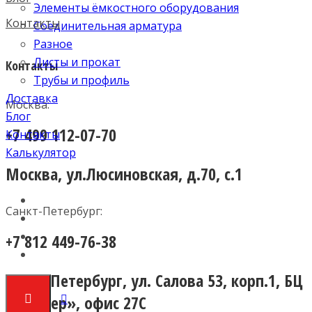
Элементы ёмкостного оборудования
Контакты
Соединительная арматура
Разное
Листы и прокат
Контакты
Трубы и профиль
Доставка
Москва:
Блог
+7 499 112-07-70
Контакты
Калькулятор
Москва, ул.Люсиновская, д.70, с.1
Санкт-Петербург:
+7 812 449-76-38
Санкт-Петербург, ул. Салова 53, корп.1, БЦ
«Пионер», офис 27С