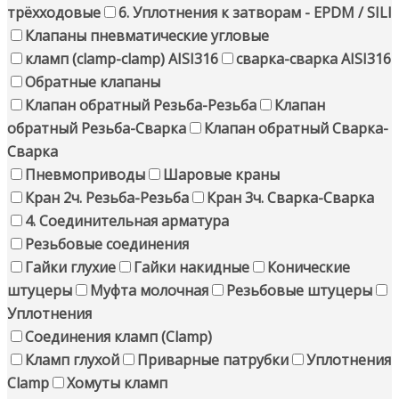
трёхходовые
6. Уплотнения к затворам - EPDM / SILI
Клапаны пневматические угловые
кламп (clamp-clamp) AISI316
сварка-сварка AISI316
Обратные клапаны
Клапан обратный Резьба-Резьба
Клапан
обратный Резьба-Сварка
Клапан обратный Сварка-
Сварка
Пневмоприводы
Шаровые краны
Кран 2ч. Резьба-Резьба
Кран 3ч. Сварка-Сварка
4. Соединительная арматура
Резьбовые соединения
Гайки глухие
Гайки накидные
Конические
штуцеры
Муфта молочная
Резьбовые штуцеры
Уплотнения
Соединения кламп (Clamp)
Кламп глухой
Приварные патрубки
Уплотнения
Clamp
Хомуты кламп