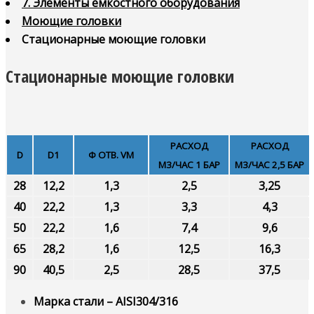
7. Элементы ёмкостного оборудования
Моющие головки
Стационарные моющие головки
Стационарные моющие головки
РАСХОД
РАСХОД
D
D1
Ф ОТВ. VМ
М3/ЧАС 1 БАР
М3/ЧАС 2,5 БАР
28
12,2
1,3
2,5
3,25
40
22,2
1,3
3,3
4,3
50
22,2
1,6
7,4
9,6
65
28,2
1,6
12,5
16,3
90
40,5
2,5
28,5
37,5
Марка стали – AISI304/316