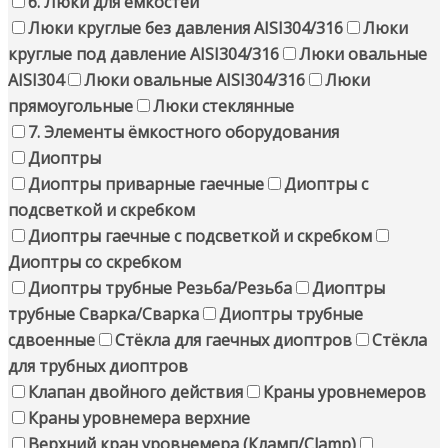
6. Люки для ёмкостей
Люки круглые без давления AISI304/316
Люки
круглые под давление AISI304/316
Люки овальные
AISI304
Люки овальные AISI304/316
Люки
прямоугольные
Люки стеклянные
7. Элементы ёмкостного оборудования
Диоптры
Диоптры приварные гаечные
Диоптры с
подсветкой и скребком
Диоптры гаечные с подсветкой и скребком
Диоптры со скребком
Диоптры трубные Резьба/Резьба
Диоптры
трубные Сварка/Сварка
Диоптры трубные
сдвоенные
Стёкла для гаечных диоптров
Стёкла
для трубных диоптров
Клапан двойного действия
Краны уровнемеров
Краны уровнемера верхние
Верхний кран уровнемера (Кламп/Clamp)