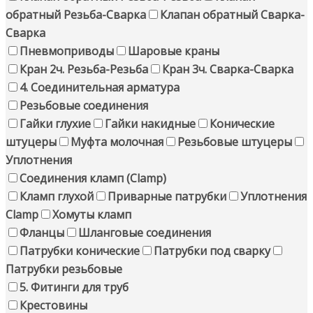
обратный Резьба-Сварка
Клапан обратный Сварка-
Сварка
Пневмоприводы
Шаровые краны
Кран 2ч. Резьба-Резьба
Кран 3ч. Сварка-Сварка
4. Соединительная арматура
Резьбовые соединения
Гайки глухие
Гайки накидные
Конические
штуцеры
Муфта молочная
Резьбовые штуцеры
Уплотнения
Соединения кламп (Clamp)
Кламп глухой
Приварные патрубки
Уплотнения
Clamp
Хомуты кламп
Фланцы
Шланговые соединения
Патрубки конические
Патрубки под сварку
Патрубки резьбовые
5. Фитинги для труб
Крестовины