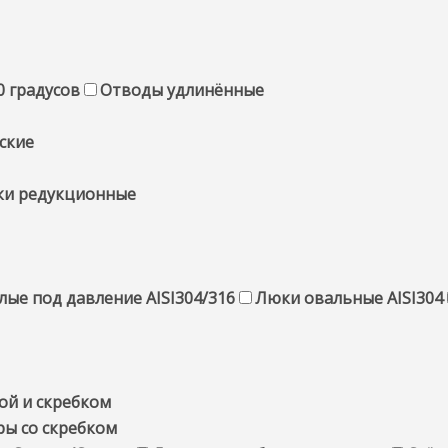
 градусов
Отводы удлинённые
ские
ки редукционные
лые под давление AISI304/316
Люки овальные AISI304
ой и скребком
ы со скребком