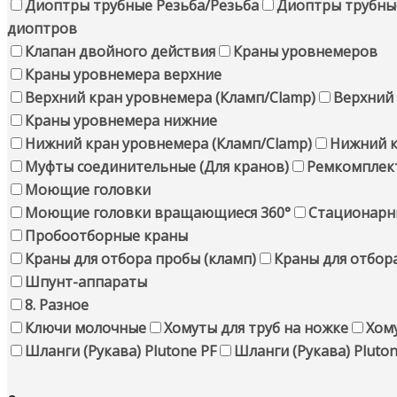
Диоптры трубные Резьба/Резьба
Диоптры трубны
диоптров
Клапан двойного действия
Краны уровнемеров
Краны уровнемера верхние
Верхний кран уровнемера (Кламп/Clamp)
Верхний 
Краны уровнемера нижние
Нижний кран уровнемера (Кламп/Clamp)
Нижний к
Муфты соединительные (Для кранов)
Ремкомплек
Моющие головки
Моющие головки вращающиеся 360°
Стационарн
Пробоотборные краны
Краны для отбора пробы (кламп)
Краны для отбора
Шпунт-аппараты
8. Разное
Ключи молочные
Хомуты для труб на ножке
Хом
Шланги (Рукава) Plutone PF
Шланги (Рукава) Pluto