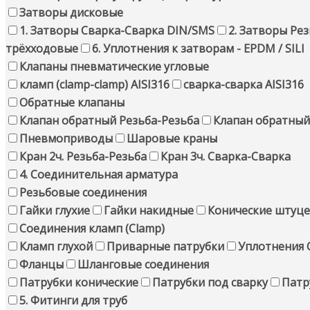
Затворы дисковые
1. Затворы Сварка-Сварка DIN/SMS
2. Затворы Ре
трёхходовые
6. Уплотнения к затворам - EPDM / SILI
Клапаны пневматические угловые
кламп (clamp-clamp) AISI316
сварка-сварка AISI316
Обратные клапаны
Клапан обратный Резьба-Резьба
Клапан обратный
Пневмоприводы
Шаровые краны
Кран 2ч. Резьба-Резьба
Кран 3ч. Сварка-Сварка
4. Соединительная арматура
Резьбовые соединения
Гайки глухие
Гайки накидные
Конические штуц
Соединения кламп (Clamp)
Кламп глухой
Приварные патрубки
Уплотнения 
Фланцы
Шланговые соединения
Патрубки конические
Патрубки под сварку
Патр
5. Фитинги для труб