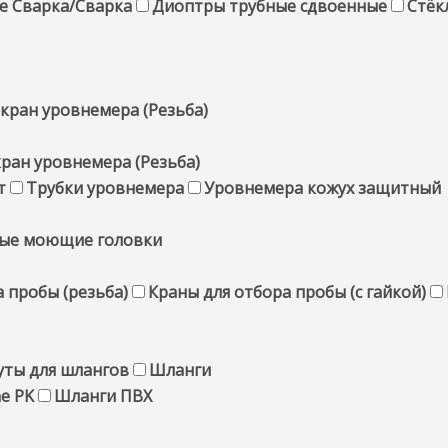
е Сварка/Сварка
Диоптры трубные сдвоенные
Стёк
кран уровнемера (Резьба)
ран уровнемера (Резьба)
т
Трубки уровнемера
Уровнемера кожух защитный
ые моющие головки
 пробы (резьба)
Краны для отбора пробы (с гайкой)
уты для шлангов
Шланги
ne PK
Шланги ПВХ