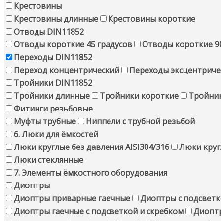
Крестовины
Крестовины длинные
Крестовины короткие
Отводы DIN11852
Отводы короткие 45 градусов
Отводы короткие 90
Переходы DIN11852
Переход концентрический
Переходы эксцентриче
Тройники DIN11852
Тройники длинные
Тройники короткие
Тройни
Фитинги резьбовые
Муфты трубные
Ниппели с трубной резьбой
6. Люки для ёмкостей
Люки круглые без давления AISI304/316
Люки круг
Люки стеклянные
7. Элементы ёмкостного оборудования
Диоптры
Диоптры приварные гаечные
Диоптры с подсветк
Диоптры гаечные с подсветкой и скребком
Диоптр