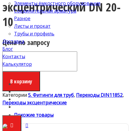
эксцентрический DN 20-
Элементы ёмкостного оборудования
Соединительная арматура
10
Разное
Листы и прокат
Трубы и профиль
Цена по запросу
Доставка
Блог
Количество
Контакты
Переход
Калькулятор
эксцентрический
DN
В корзину
20-
10
Категории
5. Фитинги для труб
,
Переходы DIN11852
,
Переходы эксцентрические
Похожие товары