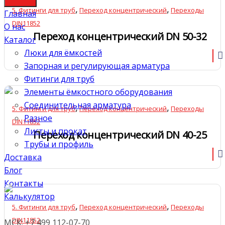
,
,
5. Фитинги для труб
Переход концентрический
Переходы
Главная
DIN11852
О нас
Переход концентрический DN 50-32
Каталог
Люки для ёмкостей
Запорная и регулирующая арматура
Фитинги для труб
Элементы ёмкостного оборудования
Соединительная арматура
,
,
5. Фитинги для труб
Переход концентрический
Переходы
Разное
DIN11852
Листы и прокат
Переход концентрический DN 40-25
Трубы и профиль
Доставка
Блог
Контакты
Калькулятор
,
,
5. Фитинги для труб
Переход концентрический
Переходы
DIN11852
МСК: +7 499 112-07-70