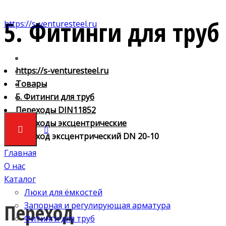
5. Фитинги для труб
https://s-venturesteel.ru
https://s-venturesteel.ru
Товары
5. Фитинги для труб
Переходы DIN11852
Переходы эксцентрические
Переход эксцентрический DN 20-10
Главная
О нас
Каталог
Люки для ёмкостей
Переход
Запорная и регулирующая арматура
Фитинги для труб