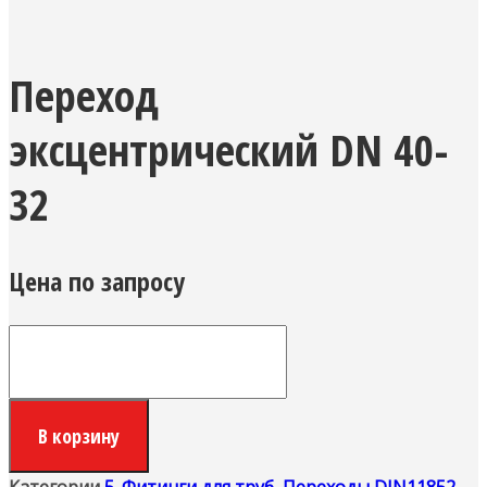
Переход
эксцентрический DN 40-
32
Цена по запросу
Количество
Переход
эксцентрический
DN
В корзину
40-
32