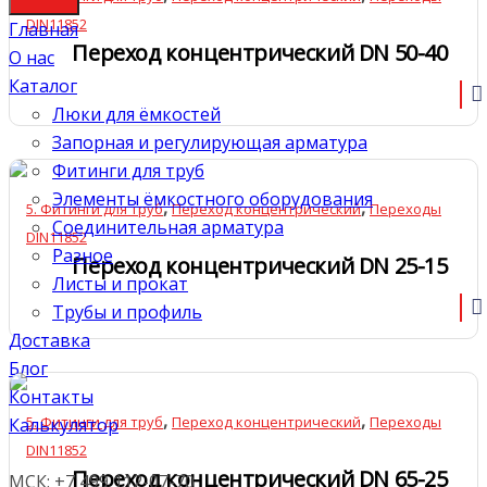
DIN11852
Главная
Переход концентрический DN 50-40
О нас
Каталог
Люки для ёмкостей
Запорная и регулирующая арматура
Фитинги для труб
Элементы ёмкостного оборудования
,
,
5. Фитинги для труб
Переход концентрический
Переходы
Соединительная арматура
DIN11852
Разное
Переход концентрический DN 25-15
Листы и прокат
Трубы и профиль
Доставка
Блог
Контакты
,
,
5. Фитинги для труб
Переход концентрический
Переходы
Калькулятор
DIN11852
Переход концентрический DN 65-25
МСК: +7 499 112-07-70