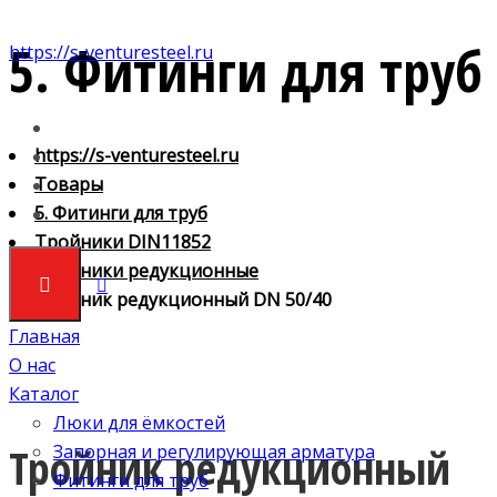
5. Фитинги для труб
https://s-venturesteel.ru
https://s-venturesteel.ru
Товары
5. Фитинги для труб
Тройники DIN11852
Тройники редукционные
Тройник редукционный DN 50/40
Главная
О нас
Каталог
Люки для ёмкостей
Тройник редукционный
Запорная и регулирующая арматура
Фитинги для труб