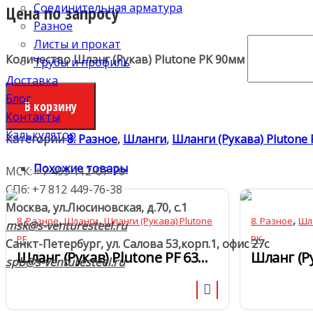
Соединительная арматура
Цена по запросу
Разное
Листы и прокат
Количество Шланг (Рукав) Plutone PK 90мм
Трубы и профиль
Доставка
Блог
В корзину
Контакты
Калькулятор
Категории
8. Разное
,
Шланги
,
Шланги (Рукава) Plutone 
Похожие товары
МСК: +7 499 112-07-70
СПб: +7 812 449-76-38
Москва, ул.Люсиновская, д.70, с.1
,
,
,
8. Разное
Шланги
Шланги (Рукава) Plutone
8. Разное
Шл
msk@s-venturesteel.ru
PF
PK
Санкт-Петербург, ул. Салова 53,
корп.1, офис 27с
Шланг (Рукав) Plutone PF 63мм
spb@s-venturesteel.ru