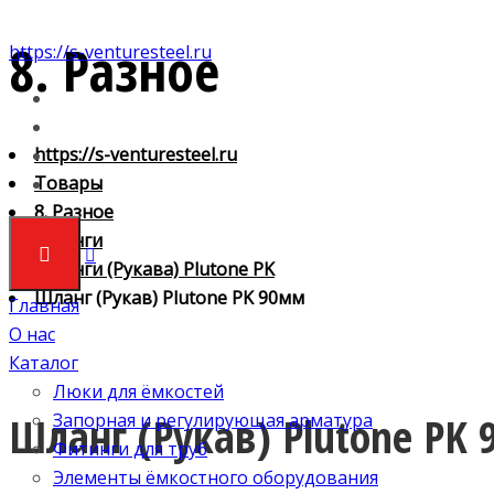
8. Разное
https://s-venturesteel.ru
https://s-venturesteel.ru
Товары
8. Разное
Шланги
Шланги (Рукава) Plutone PK
Шланг (Рукав) Plutone PK 90мм
Главная
О нас
Каталог
Люки для ёмкостей
Шланг (Рукав) Plutone PK
Запорная и регулирующая арматура
Фитинги для труб
Элементы ёмкостного оборудования