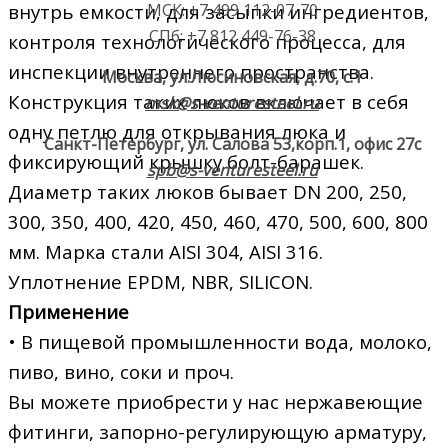
МСК: +7 499 112-07-70
внутрь емкости, для засыпки ингредиентов,
СПб: +7 812 449-76-38
контроля технологического процесса, для
инспекции внутреннего пространства.
Москва, ул.Люсиновская, д.70, с.1
Конструкция таких люков включает в себя
msk@s-venturesteel.ru
одну петлю для открывания люка и
Санкт-Петербург, ул. Салова 53,
корп.1, офис 27с
фиксирующий крышку болт-барашек.
spb@s-venturesteel.ru
Диаметр таких люков бывает DN 200, 250,
300, 350, 400, 420, 450, 460, 470, 500, 600, 800
мм. Марка стали AISI 304, AISI 316.
Уплотнение EPDM, NBR, SILICON.
Применение
• В пищевой промышленности вода, молоко,
пиво, вино, соки и проч.
Вы можете приобрести у нас нержавеющие
фитинги, запорно-регулирующую арматуру,