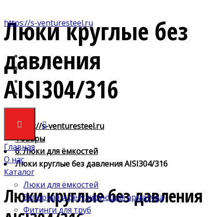
Люки круглые без
https://s-venturesteel.ru
давления
AISI304/316
https://s-venturesteel.ru
Товары
Главная
6. Люки для ёмкостей
О нас
Люки круглые без давления AISI304/316
Каталог
Люки для ёмкостей
Люки круглые без давления
Запорная и регулирующая арматура
Фитинги для труб