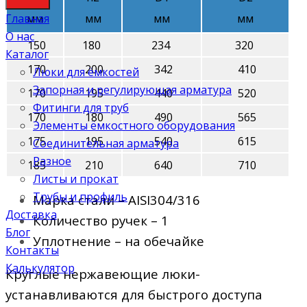
Главная
мм
мм
мм
мм
О нас
150
180
234
320
Каталог
170
200
342
410
Люки для ёмкостей
Запорная и регулирующая арматура
170
195
440
520
Фитинги для труб
170
180
490
565
Элементы ёмкостного оборудования
175
195
540
615
Соединительная арматура
Разное
185
210
640
710
Листы и прокат
Трубы и профиль
Марка стали – AISI304/316
Доставка
Количество ручек – 1
Блог
Уплотнение – на обечайке
Контакты
Калькулятор
Круглые нержавеющие люки-
устанавливаются для быстрого доступа