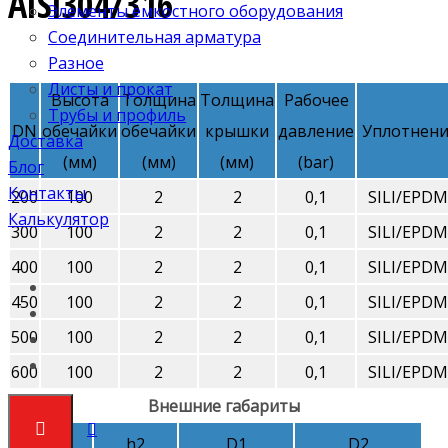
AISI304/316
Элементы ёмкостного оборудования
Соединительная арматура
Разное
Листы и прокат
Высота
Толщина
Толщина
Рабочее
Трубы и профиль
DN
обечайки
обечайки
крышки
давление
Уплотнени
Доставка
(мм)
(мм)
(мм)
(bar)
Блог
Контакты
200
100
2
2
0,1
SILI/EPDM
Калькулятор
300
100
2
2
0,1
SILI/EPDM
400
100
2
2
0,1
SILI/EPDM
450
100
2
2
0,1
SILI/EPDM
500
100
2
2
0,1
SILI/EPDM
600
100
2
2
0,1
SILI/EPDM
Внешние габариты
h1
h2
D1
D2