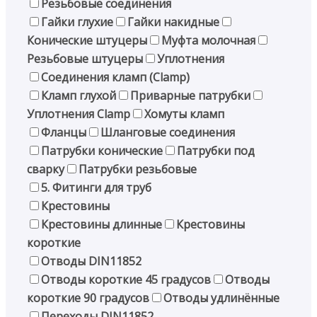
Резьбовые соединения
Гайки глухие
Гайки накидные
Конические штуцеры
Муфта молочная
Резьбовые штуцеры
Уплотнения
Соединения кламп (Clamp)
Кламп глухой
Приварные патрубки
Уплотнения Clamp
Хомуты кламп
Фланцы
Шланговые соединения
Патрубки конические
Патрубки под
сварку
Патрубки резьбовые
5. Фитинги для труб
Крестовины
Крестовины длинные
Крестовины
короткие
Отводы DIN11852
Отводы короткие 45 градусов
Отводы
короткие 90 градусов
Отводы удлинённые
Переходы DIN11852