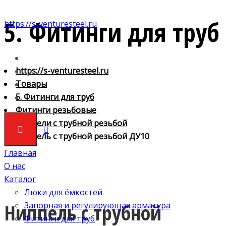
5. Фитинги для труб
https://s-venturesteel.ru
https://s-venturesteel.ru
Товары
5. Фитинги для труб
Фитинги резьбовые
Ниппели с трубной резьбой
Ниппель с трубной резьбой ДУ10
Главная
О нас
Каталог
Люки для ёмкостей
Ниппель с трубной
Запорная и регулирующая арматура
Фитинги для труб