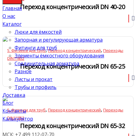
Переход концентрический DN 40-20
Главная
О нас
Каталог
Люки для ёмкостей
Запорная и регулирующая арматура
Фитинги для труб
,
,
5. Фитинги для труб
Переход концентрический
Переходы
Элементы ёмкостного оборудования
DIN11852
Соединительная арматура
Переход концентрический DN 65-25
Разное
Листы и прокат
Трубы и профиль
Доставка
Блог
,
,
5. Фитинги для труб
Переход концентрический
Переходы
Контакты
DIN11852
Калькулятор
Переход концентрический DN 65-32
МСК: +7 499 112-07-70