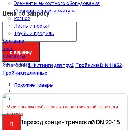
Элементы ёмкостного оборудования
Соединительная арматура
Цена по запросу
Разное
Количество
Листы и прокат
Тройник
Трубы и профиль
длинный
Доставка
DN100
Блог
В корзину
Контакты
Калькулятор
Категории
5. Фитинги для труб
,
Тройники DIN11852
,
Тройники длинные
Похожие товары
,
,
5. Фитинги для труб
Переход концентрический
Переходы
DIN11852
Переход концентрический DN 20-15