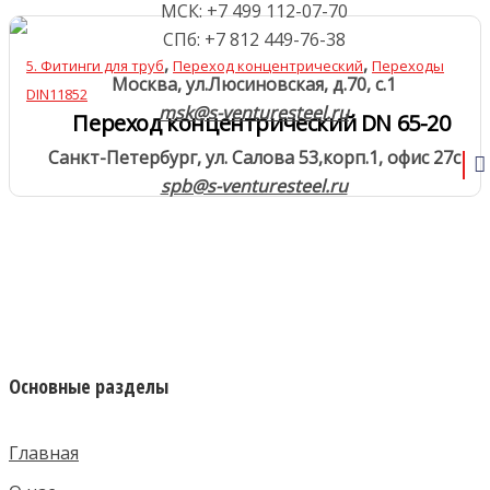
МСК: +7 499 112-07-70
СПб: +7 812 449-76-38
,
,
5. Фитинги для труб
Переход концентрический
Переходы
Москва, ул.Люсиновская, д.70, с.1
DIN11852
msk@s-venturesteel.ru
Переход концентрический DN 65-20
Санкт-Петербург, ул. Салова 53,
корп.1, офис 27с
spb@s-venturesteel.ru
Основные разделы
Главная