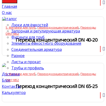
Главная
О нас
Каталог
Люки для ёмкостей
,
,
5. Фитинги для труб
Переход концентрический
Переходы
Запорная и регулирующая арматура
DIN11852
Фитинги для труб
Переход концентрический DN 40-20
Элементы ёмкостного оборудования
Соединительная арматура
Разное
Листы и прокат
Трубы и профиль
,
,
Доставка
5. Фитинги для труб
Переход концентрический
Переходы
Блог
DIN11852
Переход концентрический DN 65-25
Контакты
Калькулятор