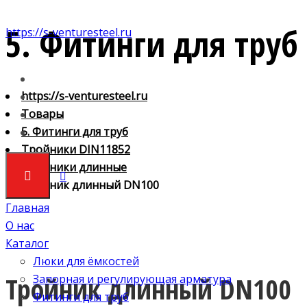
5. Фитинги для труб
https://s-venturesteel.ru
https://s-venturesteel.ru
Товары
5. Фитинги для труб
Тройники DIN11852
Тройники длинные
Тройник длинный DN100
Главная
О нас
Каталог
Люки для ёмкостей
Тройник длинный DN100
Запорная и регулирующая арматура
Фитинги для труб