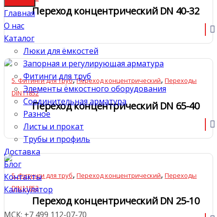
Переход концентрический DN 40-32
Главная
О нас
Каталог
Люки для ёмкостей
Запорная и регулирующая арматура
Фитинги для труб
,
,
5. Фитинги для труб
Переход концентрический
Переходы
Элементы ёмкостного оборудования
DIN11852
Соединительная арматура
Переход концентрический DN 65-40
Разное
Листы и прокат
Трубы и профиль
Доставка
Блог
,
,
5. Фитинги для труб
Переход концентрический
Переходы
Контакты
DIN11852
Калькулятор
Переход концентрический DN 25-10
МСК: +7 499 112-07-70