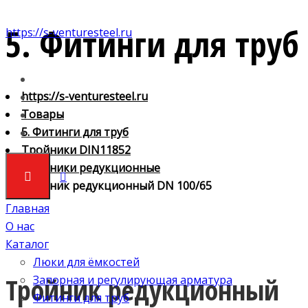
5. Фитинги для труб
https://s-venturesteel.ru
https://s-venturesteel.ru
Товары
5. Фитинги для труб
Тройники DIN11852
Тройники редукционные
Тройник редукционный DN 100/65
Главная
О нас
Каталог
Люки для ёмкостей
Тройник редукционный
Запорная и регулирующая арматура
Фитинги для труб